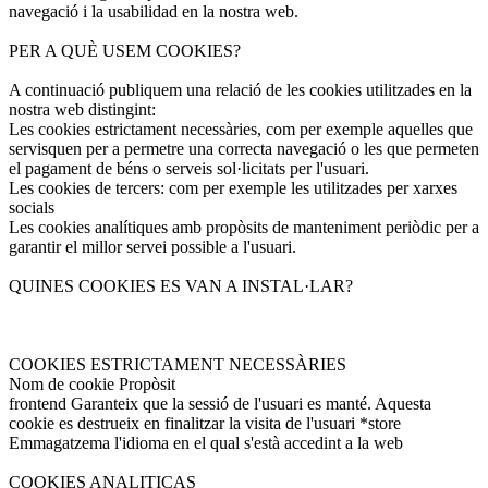
navegació i la usabilidad en la nostra web.
PER A QUÈ USEM COOKIES?
A continuació publiquem una relació de les cookies utilitzades en la
nostra web distingint:
Les cookies estrictament necessàries, com per exemple aquelles que
servisquen per a permetre una correcta navegació o les que permeten
el pagament de béns o serveis sol·licitats per l'usuari.
Les cookies de tercers: com per exemple les utilitzades per xarxes
socials
Les cookies analítiques amb propòsits de manteniment periòdic per a
garantir el millor servei possible a l'usuari.
QUINES COOKIES ES VAN A INSTAL·LAR?
COOKIES ESTRICTAMENT NECESSÀRIES
Nom de cookie Propòsit
frontend Garanteix que la sessió de l'usuari es manté. Aquesta
cookie es destrueix en finalitzar la visita de l'usuari *store
Emmagatzema l'idioma en el qual s'està accedint a la web
COOKIES ANALITICAS