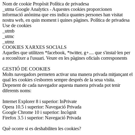
Nom de cookie Propòsit Política de privadesa
_utma Google Analytics - Aquestes cookies proporcionen
informació anònima que ens indica quantes persones han visitat
nostra web, en quin moment i quines pàgines. Política de privadesa
Use de cookies
_utmb
_utmc
_utmz
COOKIES XARXES SOCIALS
Aquelles que utilitzen *facebook, *twitter, g+.... que s'instal·len per
a reconèixer a l'usuari. Veure en les pàgines oficials corresponents
GESTIÓ DE COOKIES
Molts navegadors permeten activar una manera privada mitjançant el
qual les cookies s'esborren sempre després de la seua visita.
Depenent de cada navegador aquesta manera privada pot tenir
diferents noms:
Internet Explorer 8 i superior: InPrivate
Opera 10.5 i superior: Navegació Privada
Google Chrome 10 i superior: Incògnit
Firefox 3.5 i superior: Navegació Privada
Què ocorre si es deshabiliten les cookies?