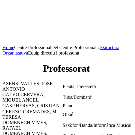
Concert de Nadal
23 de desembre de 2020
20H Casa de la Cultura
AFORAMENT LIMITAT
Home
Centre Professional
Del Centre Professional...
Estructura
Organitzativa
Equip directiu i professorat
Professorat
ASENSI VALLES, JOSE
Flauta Travessera
ANTONIO
CALVO CERVERA,
Tuba/Bombardi
MIGUEL ANGEL
CASP HERVAS, CRISTIAN
Piano
CEREZO CREMADES, M.
Oboé
TERESA
DOMENECH VIVES,
Saxòfon/Banda/Informàtica Musical
RAFAEL
DOMENECH VIVES,