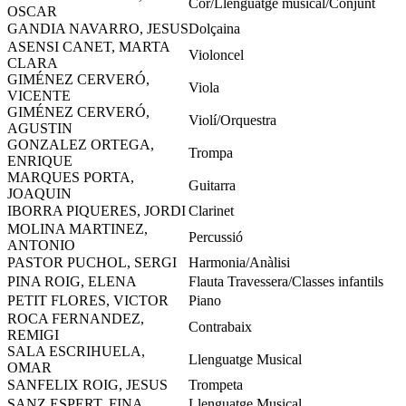
Cor/Llenguatge musical/Conjunt
OSCAR
GANDIA NAVARRO, JESUS
Dolçaina
ASENSI CANET, MARTA
Violoncel
CLARA
GIMÉNEZ CERVERÓ,
Viola
VICENTE
GIMÉNEZ CERVERÓ,
Violí/Orquestra
AGUSTIN
GONZALEZ ORTEGA,
Trompa
ENRIQUE
MARQUES PORTA,
Guitarra
JOAQUIN
IBORRA PIQUERES, JORDI
Clarinet
MOLINA MARTINEZ,
Percussió
ANTONIO
PASTOR PUCHOL, SERGI
Harmonia/Anàlisi
PINA ROIG, ELENA
Flauta Travessera/Classes infantils
PETIT FLORES, VICTOR
Piano
ROCA FERNANDEZ,
Contrabaix
REMIGI
SALA ESCRIHUELA,
Llenguatge Musical
OMAR
SANFELIX ROIG, JESUS
Trompeta
SANZ ESPERT, FINA
Llenguatge Musical