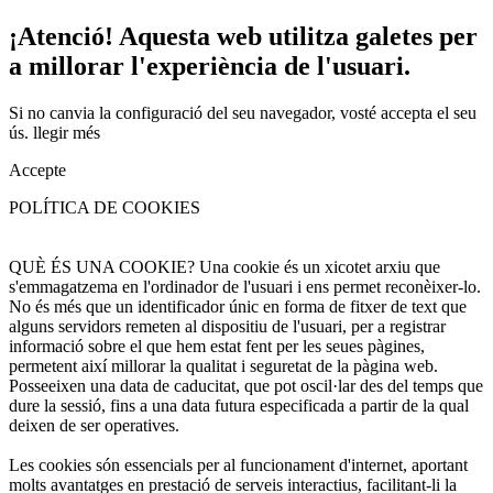
¡Atenció! Aquesta web utilitza galetes per
a millorar l'experiència de l'usuari.
Si no canvia la configuració del seu navegador, vosté accepta el seu
ús.
llegir més
Accepte
POLÍTICA DE COOKIES
QUÈ ÉS UNA COOKIE? Una cookie és un xicotet arxiu que
s'emmagatzema en l'ordinador de l'usuari i ens permet reconèixer-lo.
No és més que un identificador únic en forma de fitxer de text que
alguns servidors remeten al dispositiu de l'usuari, per a registrar
informació sobre el que hem estat fent per les seues pàgines,
permetent així millorar la qualitat i seguretat de la pàgina web.
Posseeixen una data de caducitat, que pot oscil·lar des del temps que
dure la sessió, fins a una data futura especificada a partir de la qual
deixen de ser operatives.
Les cookies són essencials per al funcionament d'internet, aportant
molts avantatges en prestació de serveis interactius, facilitant-li la