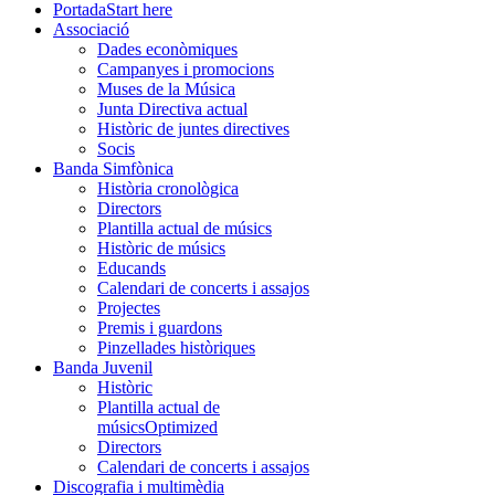
Portada
Start here
Associació
Dades econòmiques
Campanyes i promocions
Muses de la Música
Junta Directiva actual
Històric de juntes directives
Socis
Banda Simfònica
Història cronològica
Directors
Plantilla actual de músics
Històric de músics
Educands
Calendari de concerts i assajos
Projectes
Premis i guardons
Pinzellades històriques
Banda Juvenil
Històric
Plantilla actual de
músics
Optimized
Directors
Calendari de concerts i assajos
Discografia i multimèdia