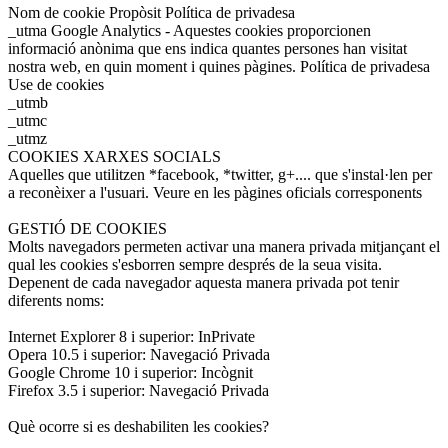
Nom de cookie Propòsit Política de privadesa
_utma Google Analytics - Aquestes cookies proporcionen
informació anònima que ens indica quantes persones han visitat
nostra web, en quin moment i quines pàgines. Política de privadesa
Use de cookies
_utmb
_utmc
_utmz
COOKIES XARXES SOCIALS
Aquelles que utilitzen *facebook, *twitter, g+.... que s'instal·len per
a reconèixer a l'usuari. Veure en les pàgines oficials corresponents
GESTIÓ DE COOKIES
Molts navegadors permeten activar una manera privada mitjançant el
qual les cookies s'esborren sempre després de la seua visita.
Depenent de cada navegador aquesta manera privada pot tenir
diferents noms:
Internet Explorer 8 i superior: InPrivate
Opera 10.5 i superior: Navegació Privada
Google Chrome 10 i superior: Incògnit
Firefox 3.5 i superior: Navegació Privada
Què ocorre si es deshabiliten les cookies?