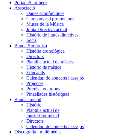
Portada
Start here
Associació
Dades econòmiques
Campanyes i promocions
Muses de la Música
Junta Directiva actual
Històric de juntes directives
Socis
Banda Simfònica
Història cronològica
Directors
Plantilla actual de músics
Històric de músics
Educands
Calendari de concerts i assajos
Projectes
Premis i guardons
Pinzellades històriques
Banda Juvenil
Històric
Plantilla actual de
músics
Optimized
Directors
Calendari de concerts i assajos
Discografia i multimèdia