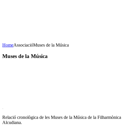
Concert de Nadal
23 de desembre de 2020
20H Casa de la Cultura
AFORAMENT LIMITAT
Home
Associació
Muses de la Música
Muses
de la Música
.
Relació cronològica de les Muses de la Música de la Filharmònica
Alcudiana.