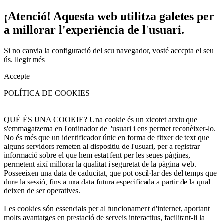
¡Atenció! Aquesta web utilitza galetes per
a millorar l'experiència de l'usuari.
Si no canvia la configuració del seu navegador, vosté accepta el seu
ús.
llegir més
Accepte
POLÍTICA DE COOKIES
QUÈ ÉS UNA COOKIE? Una cookie és un xicotet arxiu que
s'emmagatzema en l'ordinador de l'usuari i ens permet reconèixer-lo.
No és més que un identificador únic en forma de fitxer de text que
alguns servidors remeten al dispositiu de l'usuari, per a registrar
informació sobre el que hem estat fent per les seues pàgines,
permetent així millorar la qualitat i seguretat de la pàgina web.
Posseeixen una data de caducitat, que pot oscil·lar des del temps que
dure la sessió, fins a una data futura especificada a partir de la qual
deixen de ser operatives.
Les cookies són essencials per al funcionament d'internet, aportant
molts avantatges en prestació de serveis interactius, facilitant-li la