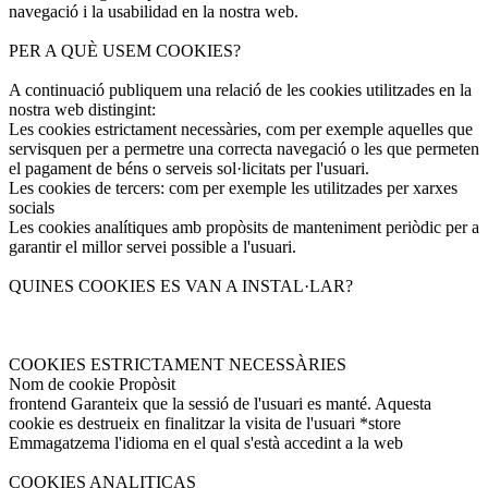
navegació i la usabilidad en la nostra web.
PER A QUÈ USEM COOKIES?
A continuació publiquem una relació de les cookies utilitzades en la
nostra web distingint:
Les cookies estrictament necessàries, com per exemple aquelles que
servisquen per a permetre una correcta navegació o les que permeten
el pagament de béns o serveis sol·licitats per l'usuari.
Les cookies de tercers: com per exemple les utilitzades per xarxes
socials
Les cookies analítiques amb propòsits de manteniment periòdic per a
garantir el millor servei possible a l'usuari.
QUINES COOKIES ES VAN A INSTAL·LAR?
COOKIES ESTRICTAMENT NECESSÀRIES
Nom de cookie Propòsit
frontend Garanteix que la sessió de l'usuari es manté. Aquesta
cookie es destrueix en finalitzar la visita de l'usuari *store
Emmagatzema l'idioma en el qual s'està accedint a la web
COOKIES ANALITICAS