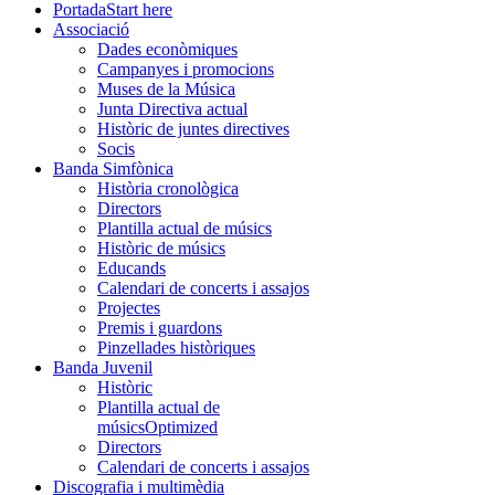
Portada
Start here
Associació
Dades econòmiques
Campanyes i promocions
Muses de la Música
Junta Directiva actual
Històric de juntes directives
Socis
Banda Simfònica
Història cronològica
Directors
Plantilla actual de músics
Històric de músics
Educands
Calendari de concerts i assajos
Projectes
Premis i guardons
Pinzellades històriques
Banda Juvenil
Històric
Plantilla actual de
músics
Optimized
Directors
Calendari de concerts i assajos
Discografia i multimèdia