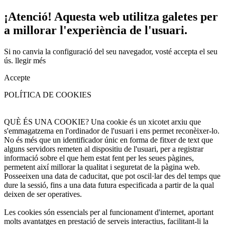
¡Atenció! Aquesta web utilitza galetes per
a millorar l'experiència de l'usuari.
Si no canvia la configuració del seu navegador, vosté accepta el seu
ús.
llegir més
Accepte
POLÍTICA DE COOKIES
QUÈ ÉS UNA COOKIE? Una cookie és un xicotet arxiu que
s'emmagatzema en l'ordinador de l'usuari i ens permet reconèixer-lo.
No és més que un identificador únic en forma de fitxer de text que
alguns servidors remeten al dispositiu de l'usuari, per a registrar
informació sobre el que hem estat fent per les seues pàgines,
permetent així millorar la qualitat i seguretat de la pàgina web.
Posseeixen una data de caducitat, que pot oscil·lar des del temps que
dure la sessió, fins a una data futura especificada a partir de la qual
deixen de ser operatives.
Les cookies són essencials per al funcionament d'internet, aportant
molts avantatges en prestació de serveis interactius, facilitant-li la