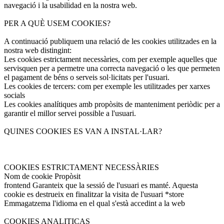
navegació i la usabilidad en la nostra web.
PER A QUÈ USEM COOKIES?
A continuació publiquem una relació de les cookies utilitzades en la
nostra web distingint:
Les cookies estrictament necessàries, com per exemple aquelles que
servisquen per a permetre una correcta navegació o les que permeten
el pagament de béns o serveis sol·licitats per l'usuari.
Les cookies de tercers: com per exemple les utilitzades per xarxes
socials
Les cookies analítiques amb propòsits de manteniment periòdic per a
garantir el millor servei possible a l'usuari.
QUINES COOKIES ES VAN A INSTAL·LAR?
COOKIES ESTRICTAMENT NECESSÀRIES
Nom de cookie Propòsit
frontend Garanteix que la sessió de l'usuari es manté. Aquesta
cookie es destrueix en finalitzar la visita de l'usuari *store
Emmagatzema l'idioma en el qual s'està accedint a la web
COOKIES ANALITICAS