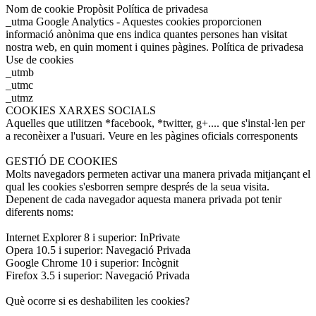
Nom de cookie Propòsit Política de privadesa
_utma Google Analytics - Aquestes cookies proporcionen
informació anònima que ens indica quantes persones han visitat
nostra web, en quin moment i quines pàgines. Política de privadesa
Use de cookies
_utmb
_utmc
_utmz
COOKIES XARXES SOCIALS
Aquelles que utilitzen *facebook, *twitter, g+.... que s'instal·len per
a reconèixer a l'usuari. Veure en les pàgines oficials corresponents
GESTIÓ DE COOKIES
Molts navegadors permeten activar una manera privada mitjançant el
qual les cookies s'esborren sempre després de la seua visita.
Depenent de cada navegador aquesta manera privada pot tenir
diferents noms:
Internet Explorer 8 i superior: InPrivate
Opera 10.5 i superior: Navegació Privada
Google Chrome 10 i superior: Incògnit
Firefox 3.5 i superior: Navegació Privada
Què ocorre si es deshabiliten les cookies?