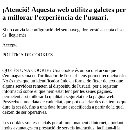
¡Atenció! Aquesta web utilitza galetes per
a millorar l'experiència de l'usuari.
Si no canvia la configuració del seu navegador, vosté accepta el seu
ús.
llegir més
Accepte
POLÍTICA DE COOKIES
QUÈ ÉS UNA COOKIE? Una cookie és un xicotet arxiu que
s'emmagatzema en l'ordinador de l'usuari i ens permet reconèixer-lo.
No és més que un identificador únic en forma de fitxer de text que
alguns servidors remeten al dispositiu de l'usuari, per a registrar
informació sobre el que hem estat fent per les seues pàgines,
permetent així millorar la qualitat i seguretat de la pàgina web.
Posseeixen una data de caducitat, que pot oscil·lar des del temps que
dure la sessió, fins a una data futura especificada a partir de la qual
deixen de ser operatives.
Les cookies són essencials per al funcionament d'internet, aportant
molts avantatges en prestació de serveis interactius, facilitant-li la