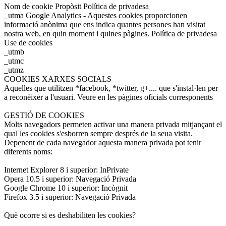
Nom de cookie Propòsit Política de privadesa
_utma Google Analytics - Aquestes cookies proporcionen
informació anònima que ens indica quantes persones han visitat
nostra web, en quin moment i quines pàgines. Política de privadesa
Use de cookies
_utmb
_utmc
_utmz
COOKIES XARXES SOCIALS
Aquelles que utilitzen *facebook, *twitter, g+.... que s'instal·len per
a reconèixer a l'usuari. Veure en les pàgines oficials corresponents
GESTIÓ DE COOKIES
Molts navegadors permeten activar una manera privada mitjançant el
qual les cookies s'esborren sempre després de la seua visita.
Depenent de cada navegador aquesta manera privada pot tenir
diferents noms:
Internet Explorer 8 i superior: InPrivate
Opera 10.5 i superior: Navegació Privada
Google Chrome 10 i superior: Incògnit
Firefox 3.5 i superior: Navegació Privada
Què ocorre si es deshabiliten les cookies?