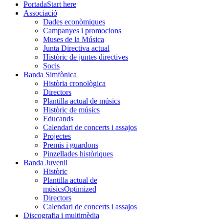
Portada
Start here
Associació
Dades econòmiques
Campanyes i promocions
Muses de la Música
Junta Directiva actual
Històric de juntes directives
Socis
Banda Simfònica
Història cronològica
Directors
Plantilla actual de músics
Històric de músics
Educands
Calendari de concerts i assajos
Projectes
Premis i guardons
Pinzellades històriques
Banda Juvenil
Històric
Plantilla actual de
músics
Optimized
Directors
Calendari de concerts i assajos
Discografia i multimèdia