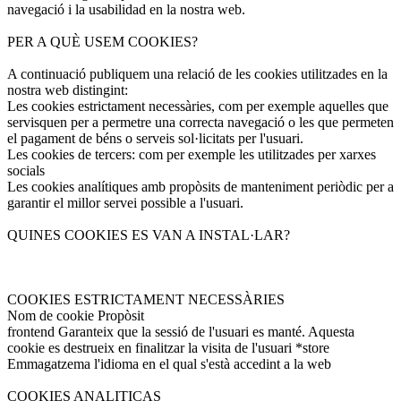
navegació i la usabilidad en la nostra web.
PER A QUÈ USEM COOKIES?
A continuació publiquem una relació de les cookies utilitzades en la
nostra web distingint:
Les cookies estrictament necessàries, com per exemple aquelles que
servisquen per a permetre una correcta navegació o les que permeten
el pagament de béns o serveis sol·licitats per l'usuari.
Les cookies de tercers: com per exemple les utilitzades per xarxes
socials
Les cookies analítiques amb propòsits de manteniment periòdic per a
garantir el millor servei possible a l'usuari.
QUINES COOKIES ES VAN A INSTAL·LAR?
COOKIES ESTRICTAMENT NECESSÀRIES
Nom de cookie Propòsit
frontend Garanteix que la sessió de l'usuari es manté. Aquesta
cookie es destrueix en finalitzar la visita de l'usuari *store
Emmagatzema l'idioma en el qual s'està accedint a la web
COOKIES ANALITICAS