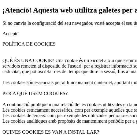
¡Atenció! Aquesta web utilitza galetes per a
Si no canvia la configuració del seu navegador, vosté accepta el seu ú
Accepte
POLÍTICA DE COOKIES
QUÈ ÉS UNA COOKIE? Una cookie és un xicotet arxiu que s'emmagatzem
servidors remeten al dispositiu de l'usuari, per a registrar informació 
caducitat, que pot oscil·lar des del temps que dure la sessió, fins a una
Les cookies són essencials per al funcionament d'internet, aportant molt
PER A QUÈ USEM COOKIES?
A continuació publiquem una relació de les cookies utilitzades en la n
Les cookies estrictament necessàries, com per exemple aquelles que ser
Les cookies de tercers: com per exemple les utilitzades per xarxes soci
Les cookies analítiques amb propòsits de manteniment periòdic per a gar
QUINES COOKIES ES VAN A INSTAL·LAR?