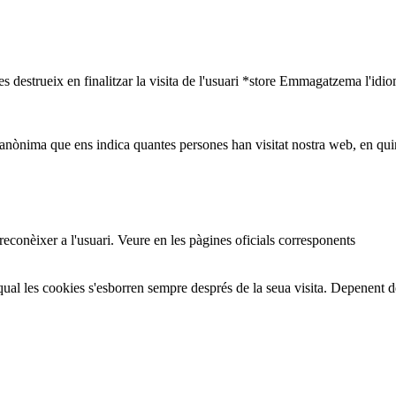
s destrueix en finalitzar la visita de l'usuari *store Emmagatzema l'idio
nònima que ens indica quantes persones han visitat nostra web, en quin
 reconèixer a l'usuari. Veure en les pàgines oficials corresponents
ual les cookies s'esborren sempre després de la seua visita. Depenent 