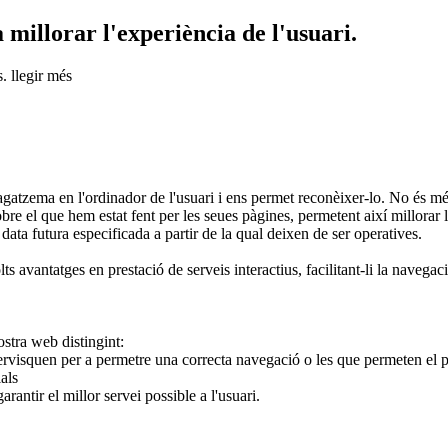
 millorar l'experiència de l'usuari.
s.
llegir més
a en l'ordinador de l'usuari i ens permet reconèixer-lo. No és més q
sobre el que hem estat fent per les seues pàgines, permetent així millorar
 data futura especificada a partir de la qual deixen de ser operatives.
s avantatges en prestació de serveis interactius, facilitant-li la navegaci
ostra web distingint:
visquen per a permetre una correcta navegació o les que permeten el pag
als
antir el millor servei possible a l'usuari.