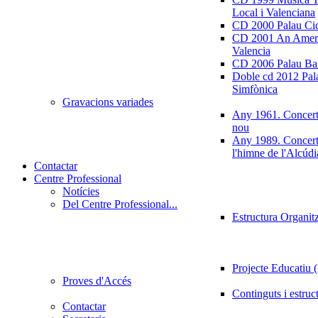
Local i Valenciana
CD 2000 Palau Ci
CD 2001 An Ameri
Valencia
CD 2006 Palau Ban
Doble cd 2012 Pala
Simfònica
Gravacions variades
Any 1961. Concert
nou
Any 1989. Concert
l'himne de l'Alcúdi
Contactar
Centre Professional
Notícies
Del Centre Professional...
Estructura Organit
Projecte Educatiu
Proves d'Accés
Continguts i estruc
Contactar