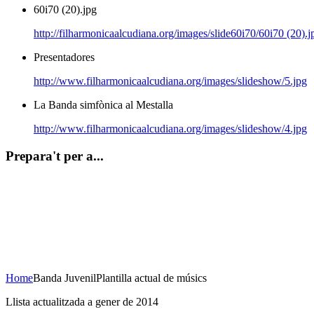
60i70 (20).jpg
http://filharmonicaalcudiana.org/images/slide60i70/60i70 (20).j
Presentadores
http://www.filharmonicaalcudiana.org/images/slideshow/5.jpg
La Banda simfònica al Mestalla
http://www.filharmonicaalcudiana.org/images/slideshow/4.jpg
Prepara't per a...
Concert de Nadal
23 de desembre de 2020
20H Casa de la Cultura
AFORAMENT LIMITAT
Home
Banda Juvenil
Plantilla actual de músics
Llista actualitzada a gener de 2014