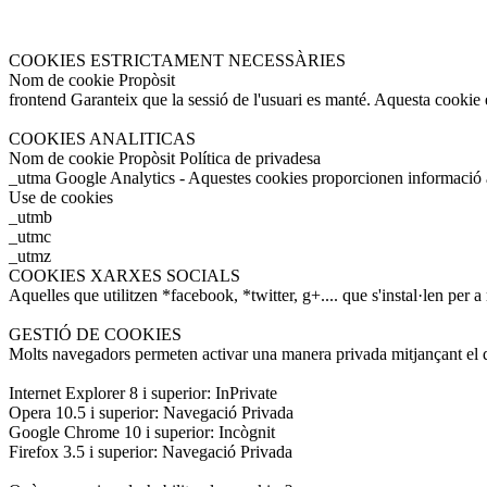
COOKIES ESTRICTAMENT NECESSÀRIES
Nom de cookie Propòsit
frontend Garanteix que la sessió de l'usuari es manté. Aquesta cookie e
COOKIES ANALITICAS
Nom de cookie Propòsit Política de privadesa
_utma Google Analytics - Aquestes cookies proporcionen informació a
Use de cookies
_utmb
_utmc
_utmz
COOKIES XARXES SOCIALS
Aquelles que utilitzen *facebook, *twitter, g+.... que s'instal·len per a
GESTIÓ DE COOKIES
Molts navegadors permeten activar una manera privada mitjançant el q
Internet Explorer 8 i superior: InPrivate
Opera 10.5 i superior: Navegació Privada
Google Chrome 10 i superior: Incògnit
Firefox 3.5 i superior: Navegació Privada