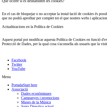
Què ocorre si es deshabiliten les cookies?
En el cas de bloquejar o no acceptar la instal·lació de cookies és possi
que no podrà aprofitar per complet tot el que nostres webs i aplicacio
Actualitzacions en la Política de Cookies
Aquest portal pot modificar aquesta Política de Cookies en funció d'exi
Protecció de Dades, per la qual cosa s'aconsella als usuaris que la vis
Facebook
Twitter
YouTube
Menu
Portada
Start here
Associació
Dades econòmiques
Campanyes i promocions
Muses de la Música
Junta Directiva actual