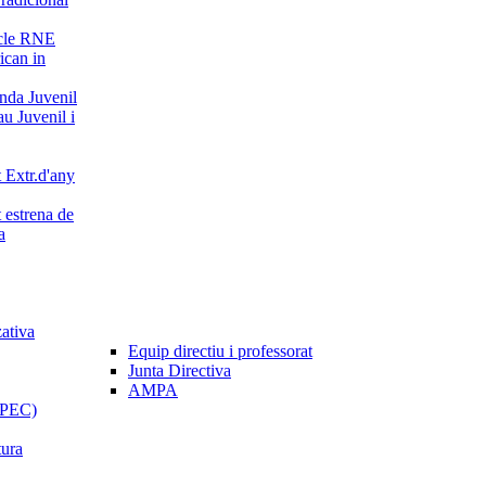
cle RNE
can in
da Juvenil
u Juvenil i
 Extr.d'any
 estrena de
a
zativa
Equip directiu i professorat
Junta Directiva
AMPA
 (PEC)
tura