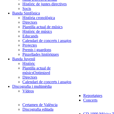
Històric de juntes directives
Socis
Banda Simfònica
Història cronològica
Directors
Plantilla actual de músics
Històric de músics
Educands
Calendari de concerts i assajos
Projectes
Premis i guardons
Pinzellades històriques
Banda Juvenil
Històric
Plantilla actual de
músics
Optimized
Directors
Calendari de concerts i assajos
Discografia i multimèdia
Vídeos
Reportatges
Concerts
Certamen de València
Discografia editada
CD 1999 Música Tr