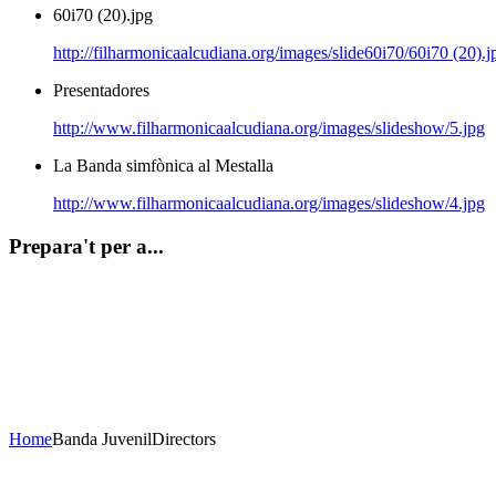
60i70 (20).jpg
http://filharmonicaalcudiana.org/images/slide60i70/60i70 (20).j
Presentadores
http://www.filharmonicaalcudiana.org/images/slideshow/5.jpg
La Banda simfònica al Mestalla
http://www.filharmonicaalcudiana.org/images/slideshow/4.jpg
Prepara't per a...
Concert de Nadal
23 de desembre de 2020
20H Casa de la Cultura
AFORAMENT LIMITAT
Home
Banda Juvenil
Directors