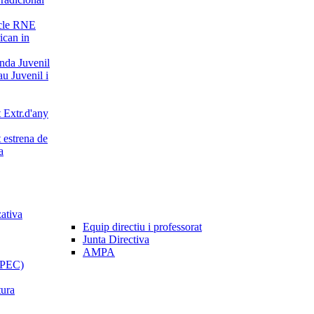
cle RNE
can in
da Juvenil
u Juvenil i
 Extr.d'any
 estrena de
a
zativa
Equip directiu i professorat
Junta Directiva
AMPA
 (PEC)
tura