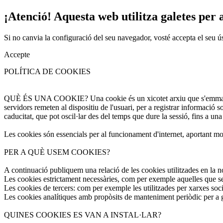
¡Atenció! Aquesta web utilitza galetes per a
Si no canvia la configuració del seu navegador, vosté accepta el seu ú
Accepte
POLÍTICA DE COOKIES
QUÈ ÉS UNA COOKIE? Una cookie és un xicotet arxiu que s'emmagatzem
servidors remeten al dispositiu de l'usuari, per a registrar informació 
caducitat, que pot oscil·lar des del temps que dure la sessió, fins a una
Les cookies són essencials per al funcionament d'internet, aportant molt
PER A QUÈ USEM COOKIES?
A continuació publiquem una relació de les cookies utilitzades en la n
Les cookies estrictament necessàries, com per exemple aquelles que ser
Les cookies de tercers: com per exemple les utilitzades per xarxes soci
Les cookies analítiques amb propòsits de manteniment periòdic per a gar
QUINES COOKIES ES VAN A INSTAL·LAR?