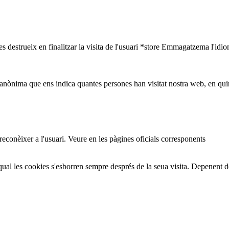
s destrueix en finalitzar la visita de l'usuari *store Emmagatzema l'idio
nònima que ens indica quantes persones han visitat nostra web, en quin
 reconèixer a l'usuari. Veure en les pàgines oficials corresponents
ual les cookies s'esborren sempre després de la seua visita. Depenent 