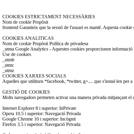
COOKIES ESTRICTAMENT NECESSÀRIES
Nom de cookie Propòsit
frontend Garanteix que la sessió de l'usuari es manté. Aquesta cookie e
COOKIES ANALITICAS
Nom de cookie Propòsit Política de privadesa
_utma Google Analytics - Aquestes cookies proporcionen informació a
Use de cookies
_utmb
_utmc
_utmz
COOKIES XARXES SOCIALS
Aquelles que utilitzen *facebook, *twitter, g+.... que s'instal·len per a
GESTIÓ DE COOKIES
Molts navegadors permeten activar una manera privada mitjançant el q
Internet Explorer 8 i superior: InPrivate
Opera 10.5 i superior: Navegació Privada
Google Chrome 10 i superior: Incògnit
Firefox 3.5 i superior: Navegació Privada