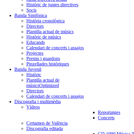
Històric de juntes directives
Socis
Banda Simfònica
Història cronològica
Directors
Plantilla actual de músics
Històric de músics
Educands
Calendari de concerts i assajos
Projectes
Premis i guardons
Pinzellades històriques
Banda Juvenil
Històric
Plantilla actual de
músics
Optimized
Directors
Calendari de concerts i assajos
Discografia i multimèdia
Vídeos
Reportatges
Concerts
Certamen de València
Discografia editada
CD 1999 Música Tr