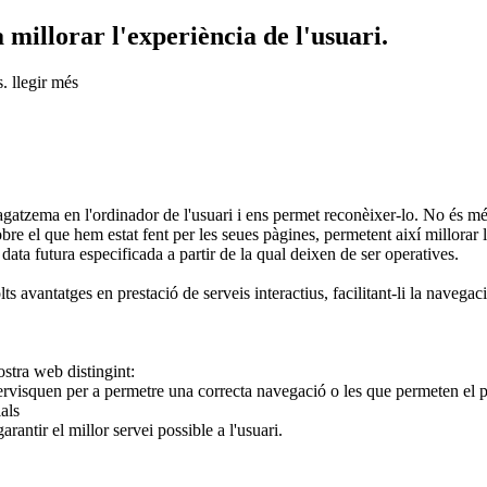
 millorar l'experiència de l'usuari.
s.
llegir més
a en l'ordinador de l'usuari i ens permet reconèixer-lo. No és més q
sobre el que hem estat fent per les seues pàgines, permetent així millorar
 data futura especificada a partir de la qual deixen de ser operatives.
s avantatges en prestació de serveis interactius, facilitant-li la navegaci
ostra web distingint:
visquen per a permetre una correcta navegació o les que permeten el pag
als
antir el millor servei possible a l'usuari.