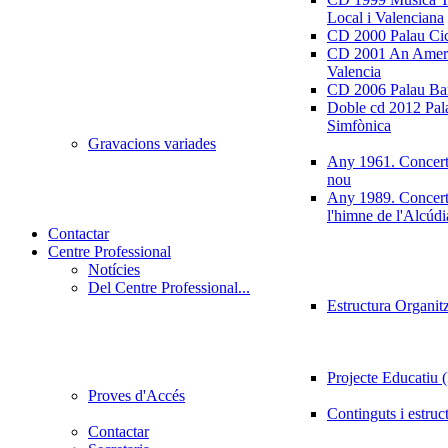
Local i Valenciana
CD 2000 Palau Ci
CD 2001 An Ameri
Valencia
CD 2006 Palau Ban
Doble cd 2012 Pala
Simfònica
Gravacions variades
Any 1961. Concert
nou
Any 1989. Concert
l'himne de l'Alcúdi
Contactar
Centre Professional
Notícies
Del Centre Professional...
Estructura Organit
Projecte Educatiu
Proves d'Accés
Continguts i estruc
Contactar