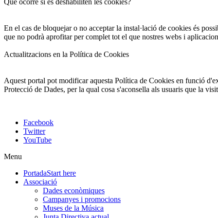
Què ocorre si es deshabiliten les cookies?
En el cas de bloquejar o no acceptar la instal·lació de cookies és possi
que no podrà aprofitar per complet tot el que nostres webs i aplicacio
Actualitzacions en la Política de Cookies
Aquest portal pot modificar aquesta Política de Cookies en funció d'exi
Protecció de Dades, per la qual cosa s'aconsella als usuaris que la vis
Facebook
Twitter
YouTube
Menu
Portada
Start here
Associació
Dades econòmiques
Campanyes i promocions
Muses de la Música
Junta Directiva actual