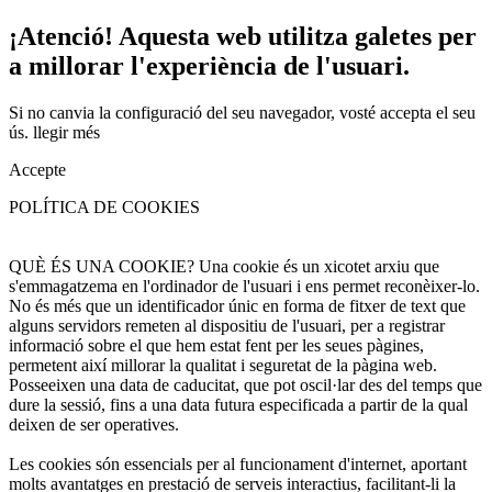
¡Atenció! Aquesta web utilitza galetes per
a millorar l'experiència de l'usuari.
Si no canvia la configuració del seu navegador, vosté accepta el seu
ús.
llegir més
Accepte
POLÍTICA DE COOKIES
QUÈ ÉS UNA COOKIE? Una cookie és un xicotet arxiu que
s'emmagatzema en l'ordinador de l'usuari i ens permet reconèixer-lo.
No és més que un identificador únic en forma de fitxer de text que
alguns servidors remeten al dispositiu de l'usuari, per a registrar
informació sobre el que hem estat fent per les seues pàgines,
permetent així millorar la qualitat i seguretat de la pàgina web.
Posseeixen una data de caducitat, que pot oscil·lar des del temps que
dure la sessió, fins a una data futura especificada a partir de la qual
deixen de ser operatives.
Les cookies són essencials per al funcionament d'internet, aportant
molts avantatges en prestació de serveis interactius, facilitant-li la