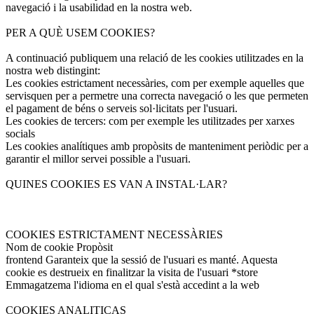
navegació i la usabilidad en la nostra web.
PER A QUÈ USEM COOKIES?
A continuació publiquem una relació de les cookies utilitzades en la
nostra web distingint:
Les cookies estrictament necessàries, com per exemple aquelles que
servisquen per a permetre una correcta navegació o les que permeten
el pagament de béns o serveis sol·licitats per l'usuari.
Les cookies de tercers: com per exemple les utilitzades per xarxes
socials
Les cookies analítiques amb propòsits de manteniment periòdic per a
garantir el millor servei possible a l'usuari.
QUINES COOKIES ES VAN A INSTAL·LAR?
COOKIES ESTRICTAMENT NECESSÀRIES
Nom de cookie Propòsit
frontend Garanteix que la sessió de l'usuari es manté. Aquesta
cookie es destrueix en finalitzar la visita de l'usuari *store
Emmagatzema l'idioma en el qual s'està accedint a la web
COOKIES ANALITICAS