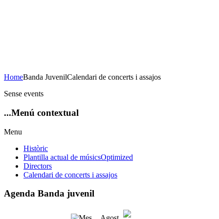
Concert de Nadal
23 de desembre de 2020
20H Casa de la Cultura
AFORAMENT LIMITAT
Home
Banda Juvenil
Calendari de concerts i assajos
Sense events
...Menú
contextual
Menu
Històric
Plantilla actual de músics
Optimized
Directors
Calendari de concerts i assajos
Agenda
Banda juvenil
Agost