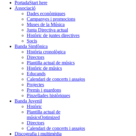
Portada
Start here
Associació
Dades econòmiques
Campanyes i promocions
Muses de la Música
Junta Directiva actual
Històric de juntes directives
Socis
Banda Simfònica
Història cronològica
Directors
Plantilla actual de músics
Històric de músics
Educands
Calendari de concerts i assajos
Projectes
Premis i guardons
Pinzellades històriques
Banda Juvenil
Històric
Plantilla actual de
músics
Optimized
Directors
Calendari de concerts i assajos
Discografia i multimèdia