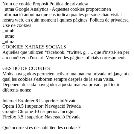
Nom de cookie Propòsit Política de privadesa
_utma Google Analytics - Aquestes cookies proporcionen
informació anònima que ens indica quantes persones han visitat
nostra web, en quin moment i quines pàgines. Política de privadesa
Use de cookies
_utmb
_utmc
_utmz
COOKIES XARXES SOCIALS
Aquelles que utilitzen *facebook, *twitter, g+.... que s'instal·len per
a reconèixer a l'usuari. Veure en les pàgines oficials corresponents
GESTIÓ DE COOKIES
Molts navegadors permeten activar una manera privada mitjançant el
qual les cookies s'esborren sempre després de la seua visita.
Depenent de cada navegador aquesta manera privada pot tenir
diferents noms:
Internet Explorer 8 i superior: InPrivate
Opera 10.5 i superior: Navegació Privada
Google Chrome 10 i superior: Incògnit
Firefox 3.5 i superior: Navegació Privada
Què ocorre si es deshabiliten les cookies?