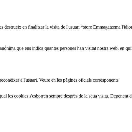
s destrueix en finalitzar la visita de l'usuari *store Emmagatzema l'idio
nònima que ens indica quantes persones han visitat nostra web, en quin
 reconèixer a l'usuari. Veure en les pàgines oficials corresponents
ual les cookies s'esborren sempre després de la seua visita. Depenent 