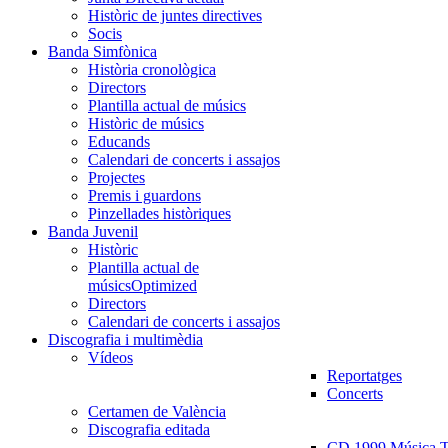
Històric de juntes directives
Socis
Banda Simfònica
Història cronològica
Directors
Plantilla actual de músics
Històric de músics
Educands
Calendari de concerts i assajos
Projectes
Premis i guardons
Pinzellades històriques
Banda Juvenil
Històric
Plantilla actual de
músics
Optimized
Directors
Calendari de concerts i assajos
Discografia i multimèdia
Vídeos
Reportatges
Concerts
Certamen de València
Discografia editada
CD 1999 Música Tr