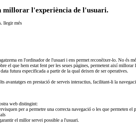
 millorar l'experiència de l'usuari.
s.
llegir més
a en l'ordinador de l'usuari i ens permet reconèixer-lo. No és més q
sobre el que hem estat fent per les seues pàgines, permetent així millorar
 data futura especificada a partir de la qual deixen de ser operatives.
s avantatges en prestació de serveis interactius, facilitant-li la navegaci
ostra web distingint:
visquen per a permetre una correcta navegació o les que permeten el pag
als
antir el millor servei possible a l'usuari.