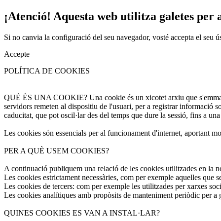
¡Atenció! Aquesta web utilitza galetes per a
Si no canvia la configuració del seu navegador, vosté accepta el seu ú
Accepte
POLÍTICA DE COOKIES
QUÈ ÉS UNA COOKIE? Una cookie és un xicotet arxiu que s'emmagatzem
servidors remeten al dispositiu de l'usuari, per a registrar informació 
caducitat, que pot oscil·lar des del temps que dure la sessió, fins a una
Les cookies són essencials per al funcionament d'internet, aportant molt
PER A QUÈ USEM COOKIES?
A continuació publiquem una relació de les cookies utilitzades en la n
Les cookies estrictament necessàries, com per exemple aquelles que ser
Les cookies de tercers: com per exemple les utilitzades per xarxes soci
Les cookies analítiques amb propòsits de manteniment periòdic per a gar
QUINES COOKIES ES VAN A INSTAL·LAR?