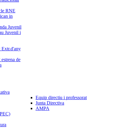
cle RNE
can in
da Juvenil
u Juvenil i
 Extr.d'any
 estrena de
a
zativa
Equip directiu i professorat
Junta Directiva
AMPA
 (PEC)
tura