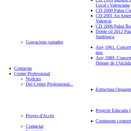
Local i Valenciana
CD 2000 Palau Ci
CD 2001 An Ameri
Valencia
CD 2006 Palau Ban
Doble cd 2012 Pala
Simfònica
Gravacions variades
Any 1961. Concert
nou
Any 1989. Concert
l'himne de l'Alcúdi
Contactar
Centre Professional
Notícies
Del Centre Professional...
Estructura Organit
Projecte Educatiu
Proves d'Accés
Continguts i estruc
Contactar