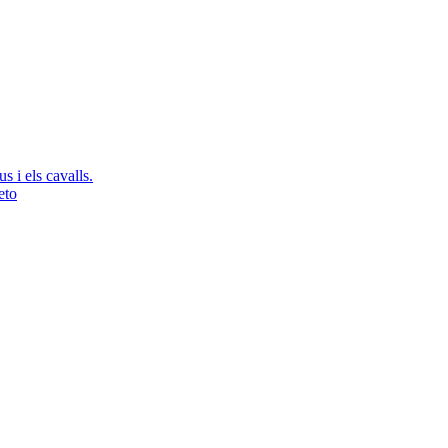
s i els cavalls.
eto