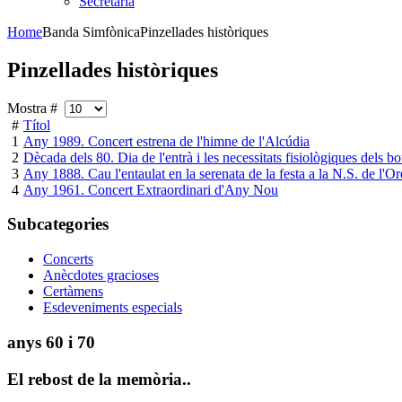
Secretaria
Home
Banda Simfònica
Pinzellades històriques
Pinzellades històriques
Mostra #
#
Títol
1
Any 1989. Concert estrena de l'himne de l'Alcúdia
2
Dècada dels 80. Dia de l'entrà i les necessitats fisiològiques dels bou
3
Any 1888. Cau l'entaulat en la serenata de la festa a la N.S. de l'Or
4
Any 1961. Concert Extraordinari d'Any Nou
Subcategories
Concerts
Anècdotes gracioses
Certàmens
Esdeveniments especials
anys
60 i 70
El
rebost de la memòria..