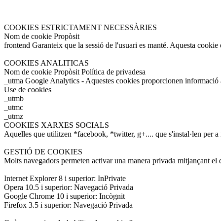
COOKIES ESTRICTAMENT NECESSÀRIES
Nom de cookie Propòsit
frontend Garanteix que la sessió de l'usuari es manté. Aquesta cookie e
COOKIES ANALITICAS
Nom de cookie Propòsit Política de privadesa
_utma Google Analytics - Aquestes cookies proporcionen informació a
Use de cookies
_utmb
_utmc
_utmz
COOKIES XARXES SOCIALS
Aquelles que utilitzen *facebook, *twitter, g+.... que s'instal·len per a
GESTIÓ DE COOKIES
Molts navegadors permeten activar una manera privada mitjançant el q
Internet Explorer 8 i superior: InPrivate
Opera 10.5 i superior: Navegació Privada
Google Chrome 10 i superior: Incògnit
Firefox 3.5 i superior: Navegació Privada