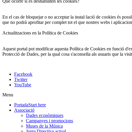
Què ocorre si es deshabiliten les cookies?
En el cas de bloquejar o no acceptar la instal·lació de cookies és possi
que no podrà aprofitar per complet tot el que nostres webs i aplicacio
Actualitzacions en la Política de Cookies
Aquest portal pot modificar aquesta Política de Cookies en funció d'exi
Protecció de Dades, per la qual cosa s'aconsella als usuaris que la vis
Facebook
Twitter
YouTube
Menu
Portada
Start here
Associació
Dades econòmiques
Campanyes i promocions
Muses de la Música
Junta Directiva actual