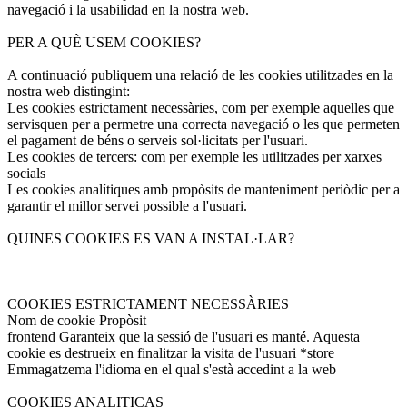
navegació i la usabilidad en la nostra web.
PER A QUÈ USEM COOKIES?
A continuació publiquem una relació de les cookies utilitzades en la
nostra web distingint:
Les cookies estrictament necessàries, com per exemple aquelles que
servisquen per a permetre una correcta navegació o les que permeten
el pagament de béns o serveis sol·licitats per l'usuari.
Les cookies de tercers: com per exemple les utilitzades per xarxes
socials
Les cookies analítiques amb propòsits de manteniment periòdic per a
garantir el millor servei possible a l'usuari.
QUINES COOKIES ES VAN A INSTAL·LAR?
COOKIES ESTRICTAMENT NECESSÀRIES
Nom de cookie Propòsit
frontend Garanteix que la sessió de l'usuari es manté. Aquesta
cookie es destrueix en finalitzar la visita de l'usuari *store
Emmagatzema l'idioma en el qual s'està accedint a la web
COOKIES ANALITICAS