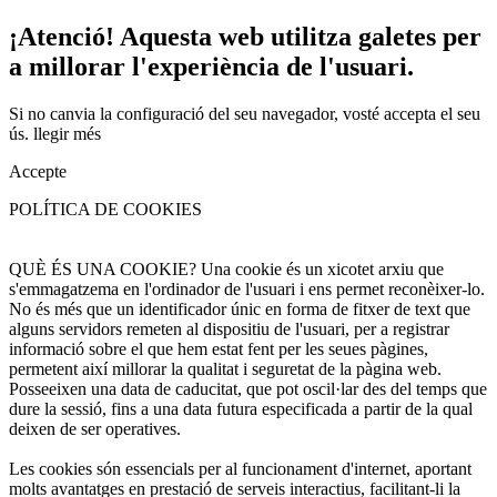
¡Atenció! Aquesta web utilitza galetes per
a millorar l'experiència de l'usuari.
Si no canvia la configuració del seu navegador, vosté accepta el seu
ús.
llegir més
Accepte
POLÍTICA DE COOKIES
QUÈ ÉS UNA COOKIE? Una cookie és un xicotet arxiu que
s'emmagatzema en l'ordinador de l'usuari i ens permet reconèixer-lo.
No és més que un identificador únic en forma de fitxer de text que
alguns servidors remeten al dispositiu de l'usuari, per a registrar
informació sobre el que hem estat fent per les seues pàgines,
permetent així millorar la qualitat i seguretat de la pàgina web.
Posseeixen una data de caducitat, que pot oscil·lar des del temps que
dure la sessió, fins a una data futura especificada a partir de la qual
deixen de ser operatives.
Les cookies són essencials per al funcionament d'internet, aportant
molts avantatges en prestació de serveis interactius, facilitant-li la