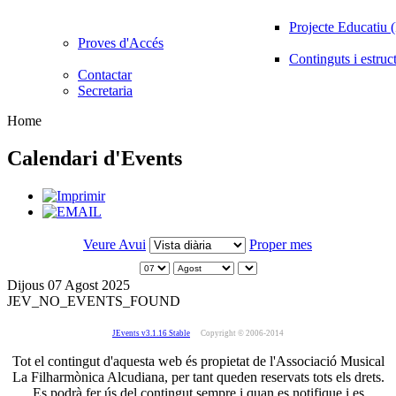
Projecte Educatiu
Proves d'Accés
Continguts i estruc
Contactar
Secretaria
Home
Calendari d'Events
Veure Avui
Proper mes
Dijous 07 Agost 2025
JEV_NO_EVENTS_FOUND
JEvents v3.1.16 Stable
Copyright © 2006-2014
Tot el contingut d'aquesta web és propietat de l'Associació Musical
La Filharmònica Alcudiana, per tant queden reservats tots els drets.
Es podrà fer ús del contingut sempre i quan es notifique i es