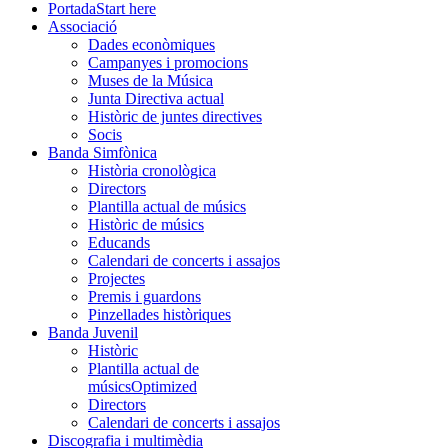
Portada
Start here
Associació
Dades econòmiques
Campanyes i promocions
Muses de la Música
Junta Directiva actual
Històric de juntes directives
Socis
Banda Simfònica
Història cronològica
Directors
Plantilla actual de músics
Històric de músics
Educands
Calendari de concerts i assajos
Projectes
Premis i guardons
Pinzellades històriques
Banda Juvenil
Històric
Plantilla actual de
músics
Optimized
Directors
Calendari de concerts i assajos
Discografia i multimèdia