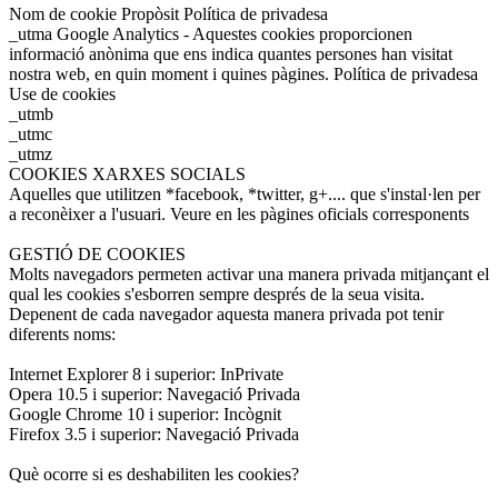
Nom de cookie Propòsit Política de privadesa
_utma Google Analytics - Aquestes cookies proporcionen
informació anònima que ens indica quantes persones han visitat
nostra web, en quin moment i quines pàgines. Política de privadesa
Use de cookies
_utmb
_utmc
_utmz
COOKIES XARXES SOCIALS
Aquelles que utilitzen *facebook, *twitter, g+.... que s'instal·len per
a reconèixer a l'usuari. Veure en les pàgines oficials corresponents
GESTIÓ DE COOKIES
Molts navegadors permeten activar una manera privada mitjançant el
qual les cookies s'esborren sempre després de la seua visita.
Depenent de cada navegador aquesta manera privada pot tenir
diferents noms:
Internet Explorer 8 i superior: InPrivate
Opera 10.5 i superior: Navegació Privada
Google Chrome 10 i superior: Incògnit
Firefox 3.5 i superior: Navegació Privada
Què ocorre si es deshabiliten les cookies?